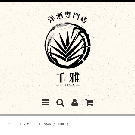
ホーム
>
テキーラ
>
アネホ（10,000～）