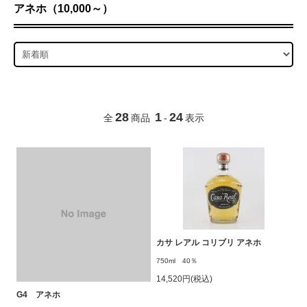
アネホ（10,000～）
28
1
24
全
商品
-
表示
カサ レアル コリブリ アネホ
750ml 40％
14,520円(税込)
G4 アネホ