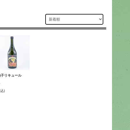
柚子リキュール
％
税込)