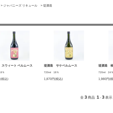
>
ジャパニーズ リキュール
>
堤酒造
 スウィート ベルムース
堤酒造 サケベルムース
堤酒造 
18％
720ml 18％
720ml 24
円(税込)
1,870円(税込)
1,980円(
3
1
3
全
商品
-
表示