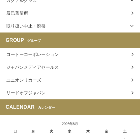
カクテルグッズ
辰巳蒸留所
取り扱い中止・廃盤
GROUP
グループ
コートーコーポレーション
ジャパンメディアセールス
ユニオンリカーズ
リードオフジャパン
CALENDAR
カレンダー
2026年8月
日
月
火
水
木
金
土
1