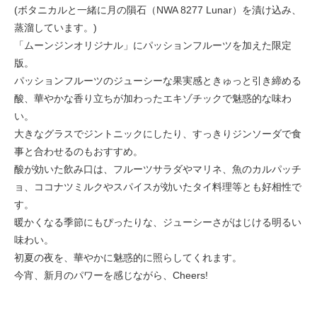
(ボタニカルと一緒に月の隕石（NWA 8277 Lunar）を漬け込み、
蒸溜しています。)
「ムーンジンオリジナル」にパッションフルーツを加えた限定
版。
パッションフルーツのジューシーな果実感ときゅっと引き締める
酸、華やかな香り立ちが加わったエキゾチックで魅惑的な味わ
い。
大きなグラスでジントニックにしたり、すっきりジンソーダで食
事と合わせるのもおすすめ。
酸が効いた飲み口は、フルーツサラダやマリネ、魚のカルパッチ
ョ、ココナツミルクやスパイスが効いたタイ料理等とも好相性で
す。
暖かくなる季節にもぴったりな、ジューシーさがはじける明るい
味わい。
初夏の夜を、華やかに魅惑的に照らしてくれます。
今宵、新月のパワーを感じながら、Cheers!