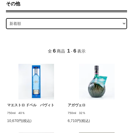
その他
6
1
6
全
商品
-
表示
マエストロ ドベル パヴィト
アガヴェロ
750ml 40％
750ml 32％
10,670円(税込)
6,710円(税込)