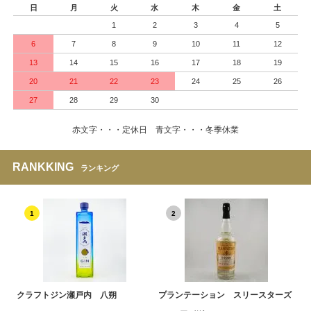
日
月
火
水
木
金
土
1
2
3
4
5
6
7
8
9
10
11
12
13
14
15
16
17
18
19
20
21
22
23
24
25
26
27
28
29
30
赤文字・・・定休日 青文字・・・冬季休業
RANKKING
ランキング
1
2
クラフトジン瀬戸内 八朔
プランテーション スリースターズ