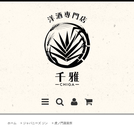
ホーム
>
ジャパニーズ ジン
>
虎ノ門蒸留所