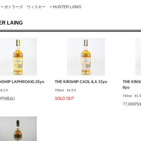
>
ボトラーズ ウィスキー
>
HUNTER LAING
ER LAING
NSHIP LAPHROAIG 25yo
THE KINSHIP CAOL ILA 33yo
THE KINS
8yo
54.2％
700ml 44.5％
700ml 61.
00円(税込)
SOLD OUT
77,000円