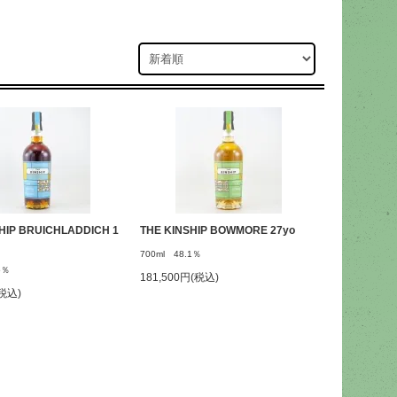
HIP BRUICHLADDICH 1
THE KINSHIP BOWMORE 27yo
700ml 48.1％
5％
181,500円(税込)
(税込)