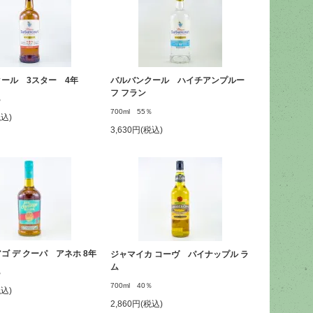
ール 3スター 4年
バルバンクール ハイチアンプルー
フ フラン
％
700ml 55％
税込)
3,630円(税込)
ゴ デ クーパ アネホ 8年
ジャマイカ コーヴ パイナップル ラ
ム
％
700ml 40％
税込)
2,860円(税込)