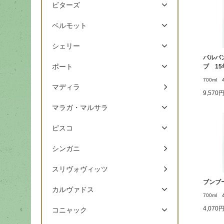
ビターズ
ベルモット
シェリー
バルバ
ポート
ブ 15
700ml 
マディラ
9,570
マラガ・マルサラ
ピスコ
シンガニ
スリヴォヴィッツ
ブンブ
カルヴァドス
700m
4,070
コニャック