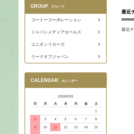
GROUP
グループ
最近
コートーコーポレーション
最近チ
ジャパンメディアセールス
ユニオンリカーズ
リードオフジャパン
CALENDAR
カレンダー
2026年8月
日
月
火
水
木
金
土
1
2
3
4
5
6
7
8
9
10
11
12
13
14
15