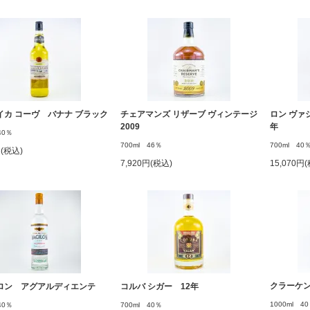
イカ コーヴ バナナ ブラック
チェアマンズ リザーブ ヴィンテージ
ロン ヴァ
2009
年
40％
700ml 46％
700ml 40
円(税込)
7,920円(税込)
15,070円
クラーケン
ロン アグアルディエンテ
コルバ シガー 12年
1000ml 4
40％
700ml 40％