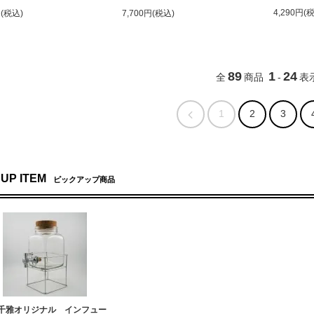
4,290円(
円(税込)
7,700円(税込)
89
1
24
全
商品
-
表
1
2
3
 UP ITEM
ピックアップ商品
千雅オリジナル インフュー