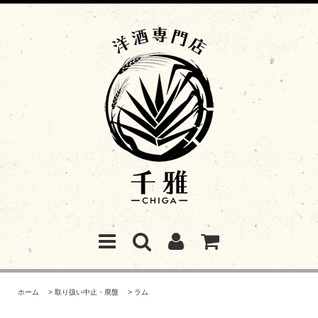
ホーム
>
取り扱い中止・廃盤
>
ラム