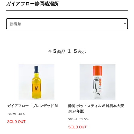
ガイアフロー静岡蒸溜所
5
1
5
全
商品
-
表示
ガイアフロー ブレンデッド M
静岡 ポットスティルＷ 純日本大麦
2024年版
700ml 48％
500ml 55.5％
SOLD OUT
SOLD OUT