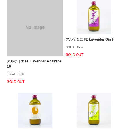
アルケミエ FE Lavender Gin 9
500ml 45％
SOLD OUT
アルケミエ FE Lavender Absinthe
10
500ml 58％
SOLD OUT