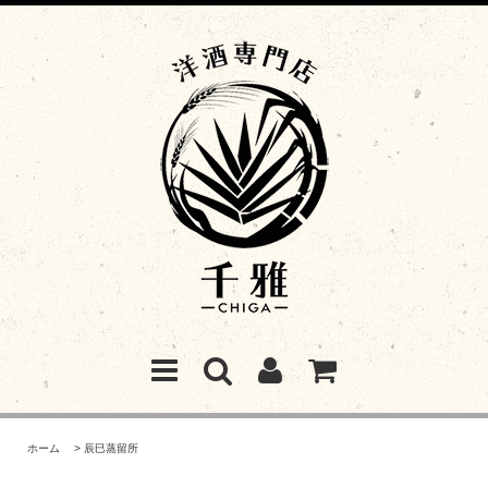
ホーム
>
辰巳蒸留所