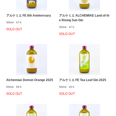
アルケミエ FE 8th Anniversary
アルケミエ ALCHEMIAE Land of th
e Rising Sun Gin
500ml 47％
500ml 47％
SOLD OUT
SOLD OUT
Alchemiae Demon Orange 2025
アルケミエ FE Tea Leaf Gin 2025
500ml 58％
500ml 45％
SOLD OUT
SOLD OUT