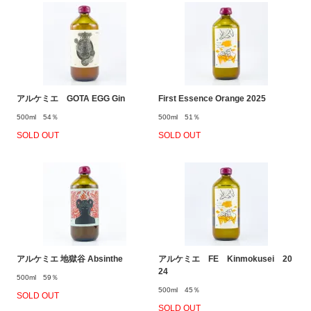
アルケミエ GOTA EGG Gin
First Essence Orange 2025
500ml 54％
500ml 51％
SOLD OUT
SOLD OUT
アルケミエ 地獄谷 Absinthe
アルケミエ FE Kinmokusei 20
24
500ml 59％
500ml 45％
SOLD OUT
SOLD OUT