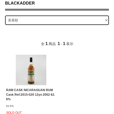
BLACKADDER
1
1
1
全
商品
-
表示
RAW CASK NICARAGUAN RUM
Cask Ref:2015-020 12yo 2002 62.
6%
62.6%
SOLD OUT