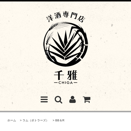
ホーム
>
ラム（ボトラーズ）
>
BB＆R