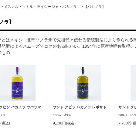
>
メスカル・ソトル・ライシージャ・バカノラ
>
【バカノラ】
ノラ】
ラとはメキシコ北部ソノラ州で先祖代々伝わる伝統製法により作られる
母発酵によるスムーズでコクのある味わい。1994年に原産地呼称取得
少もの。
クビソ バカノラ ウバラマ
サント クビソ バカノラ レポサド
サント ク
42％
500ml 43％
500ml 46
円(税込)
9,130円(税込)
7,700円(