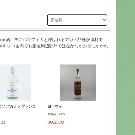
蒸留酒。主にパシフィカと呼ばれるアガベ品種が原料で、
。メキシコ国内でも産地周辺以外ではなかなかお目にかかれ
ビソ バカノラ ブランコ
ヨーウィ
％
700ml 45％
税込)
SOLD OUT