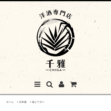
ホーム
>
日本酒
>
稲とアガベ