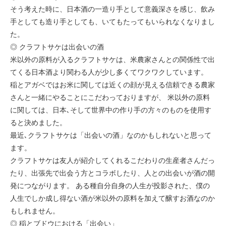
そう考えた時に、日本酒の一造り手として意義深さを感じ、飲み
手としても造り手としても、いてもたってもいられなくなりまし
た。
◎ クラフトサケは出会いの酒
米以外の原料が入るクラフトサケは、米農家さんとの関係性で出
てくる日本酒より関わる人が少し多くてワクワクしています。
稲とアガベではお米に関しては近くの顔が見える信頼できる農家
さんと一緒にやることにこだわっておりますが、 米以外の原料
に関しては、日本､そして世界中の作り手の方々のものを使用す
ると決めました。
最近､クラフトサケは「出会いの酒」なのかもしれないと思って
ます。
クラフトサケは友人が紹介してくれるこだわりの生産者さんだっ
たり、出張先で出会う方とコラボしたり、人との出会いが酒の開
発につながります。 ある種自分自身の人生が投影された、僕の
人生でしか成し得ない酒が米以外の原料を加えて醸すお酒なのか
もしれません。
◎ 稲とブドウにおける「出会い」