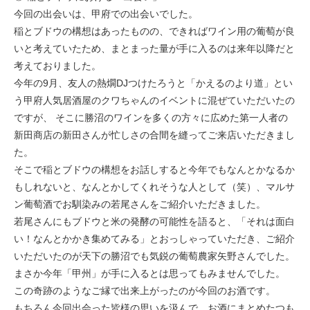
今回の出会いは、甲府での出会いでした。
稲とブドウの構想はあったものの、できればワイン用の葡萄が良
いと考えていたため、まとまった量が手に入るのは来年以降だと
考えておりました。
今年の9月、友人の熱燗DJつけたろうと「かえるのより道」とい
う甲府人気居酒屋のクワちゃんのイベントに混ぜていただいたの
ですが、 そこに勝沼のワインを多くの方々に広めた第一人者の
新田商店の新田さんが忙しさの合間を縫ってご来店いただきまし
た。
そこで稲とブドウの構想をお話しすると今年でもなんとかなるか
もしれないと、なんとかしてくれそうな人として（笑）、マルサ
ン葡萄酒でお馴染みの若尾さんをご紹介いただきました。
若尾さんにもブドウと米の発酵の可能性を語ると、「それは面白
い！なんとかかき集めてみる」とおっしゃっていただき、ご紹介
いただいたのが天下の勝沼でも気鋭の葡萄農家矢野さんでした。
まさか今年「甲州」が手に入るとは思ってもみませんでした。
この奇跡のようなご縁で出来上がったのが今回のお酒です。
もちろん今回出会った皆様の思いを汲んで、お酒にまとめたつも