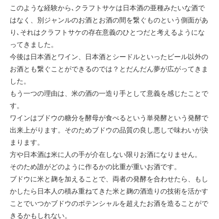
このような経験から､クラフトサケは日本酒の亜種みたいな酒で
はなく、別ジャンルのお酒とお酒の間を繋ぐものという側面があ
り､それはクラフトサケの存在意義のひとつだと考えるようにな
ってきました。
今後は日本酒とワイン、日本酒とシードルといったビール以外の
お酒とも繋ぐことができるのでは？とだんだん夢が広がってきま
した。
もう一つの理由は、米の酒の一造り手として意義を感じたことで
す。
ワインはブドウの糖分を酵母が食べるという単発酵という発酵で
出来上がります。そのためブドウの品質の良し悪しで味わいが決
まります。
方や日本酒は米に人の手が介在しない限りお酒になりません。
そのため誰がどのように作るかの比重が重いお酒です。
ブドウに米と麹を加えることで、両者の発酵を合わせたら、もし
かしたら日本人の積み重ねてきた米と麹の酒造りの技術を活かす
ことでいつかブドウのポテンシャルを超えたお酒を造ることがで
きるかもしれない。