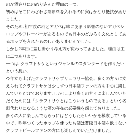
のが酒造りにのめり込んだ理由の一つ。
初めはそこにわざわざ副原料を入れるのに実はかなり抵抗があり
ました。
そのため､初年度の稲とアガベは味にあまり影響のないアガベシ
ロップやフレーバーがあるものでも日本のどぶろく文化としてあ
るホップを入れたものしかありませんでした。
しかし2年目に差し掛かり考え方が変わってきました。理由は主
に二つあります。
一つは､クラフトサケというジャンルのスタンダードを作りたい
という想い。
今年立ち上げたクラフトサケブリュワリー協会。多くの方々に支
えられてクラフトサケは少しずつ日本酒ファンの方を中心に楽し
んでいただけております｡しかし､より多くの方々に楽しんでいた
だくためには「クラフトサケとはこういうものである」という名
刺代わりになるような酒の存在の必要性を感じておりました。
多くの人に楽しんでもらうにはどうしたらいいかを模索している
中で、昨年つくったホップを使ったお酒は普段日本酒を飲まない
クラフトビールファンの方にも楽しんでいただけました。