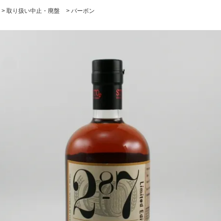
>
取り扱い中止・廃盤
>
バーボン