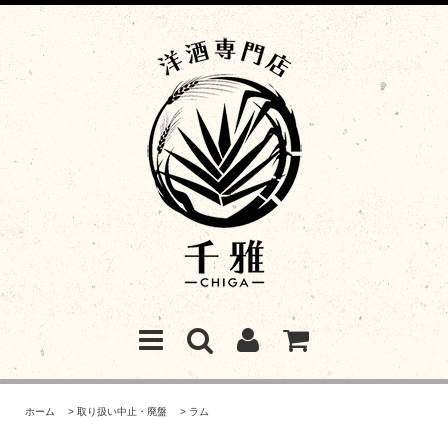
ホーム
>
取り扱い中止・廃盤
>
ラム