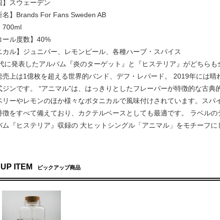
国】スウェーデン
】Brands For Fans Sweden AB
700ml
コール度数】40%
ニカル】ジュニパー、レモンピール、各種ハーブ・スパイス
0年代に発表したアルバム『炎のターゲット』と『ヒステリア』がどちらも全
総売上は1億枚を超える世界的バンド、デフ・レパード。 2019年には
式ジンです。 “アニマル”は、はっきりとしたフレーバーが特徴的な古
ベリーやレモンのほか様々なボタニカルで風味付けされています。スパ
特徴をすべて備えており、カクテルベースとしても最適です。 ラベルのデ
バム『ヒステリア』収録の 大ヒットシングル「アニマル」をモチーフに
 UP ITEM
ピックアップ商品