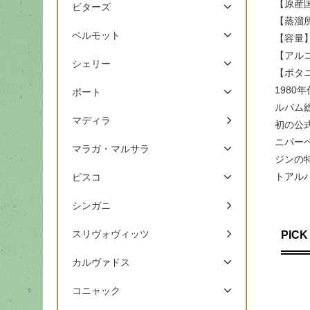
【原産
ビターズ
【蒸溜所名
ベルモット
【容量】
【アル
シェリー
【ボタ
198
ポート
ルバム
マディラ
初の公
ニパー
マラガ・マルサラ
ジンの
トアル
ピスコ
シンガニ
スリヴォヴィッツ
PICK
カルヴァドス
コニャック