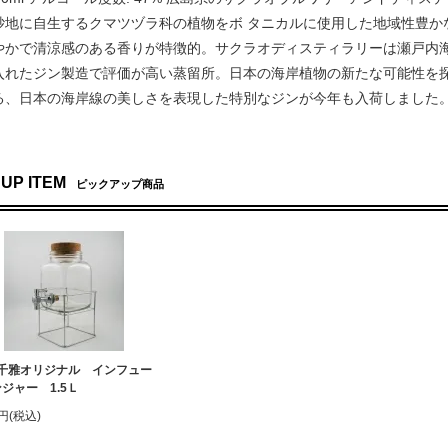
砂地に自生するクマツヅラ科の植物をボ タニカルに使用した地域性豊か
やかで清涼感のある香りが特徴的。サクラオディスティラリーは瀬戸内
入れたジン製造で評価が高い蒸留所。日本の海岸植物の新たな可能性を
る、日本の海岸線の美しさを表現した特別なジンが今年も入荷しました
 UP ITEM
ピックアップ商品
千雅オリジナル インフュー
ジャー 1.5Ｌ
0円(税込)