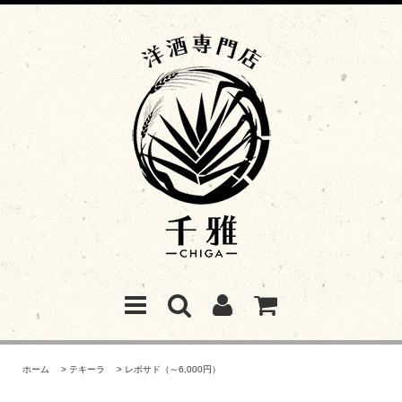
ホーム
>
テキーラ
>
レポサド（～6,000円）