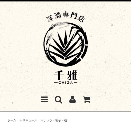
ホーム
>
リキュール
>
ナッツ・種子・核