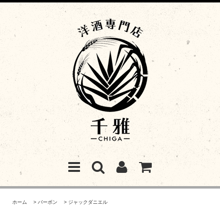
ホーム
>
バーボン
>
ジャックダニエル