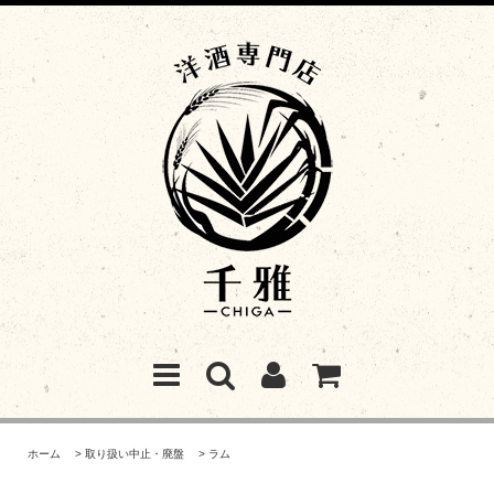
ホーム
>
取り扱い中止・廃盤
>
ラム