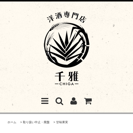
ホーム
>
取り扱い中止・廃盤
>
甘味果実