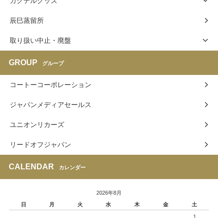
カクテルグッズ
辰巳蒸留所
取り扱い中止・廃盤
GROUP
グループ
コートーコーポレーション
ジャパンメディアセールス
ユニオンリカーズ
リードオフジャパン
CALENDAR
カレンダー
2026年8月
日
月
火
水
木
金
土
1